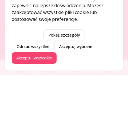
O NAS
zapewnić najlepsze doświadczenia. Możesz
zaakceptować wszystkie pliki cookie lub
O serwisie
dostosować swoje preferencje.
Kontakt
Pokaż szczegóły
DODAJ I PROMUJ
Odrzuć wszystkie
Akceptuj wybrane
Dodaj ogłoszenie
Akceptuj wszystkie
Dodaj firmę
Promuj ogłoszenie
Ogłoszenia
Aktualności
Firmy
Blog
DLA UŻYTKOWNIKÓW
Centrum pomocy
Jak to działa
Bezpieczeństwo
Usługi premium