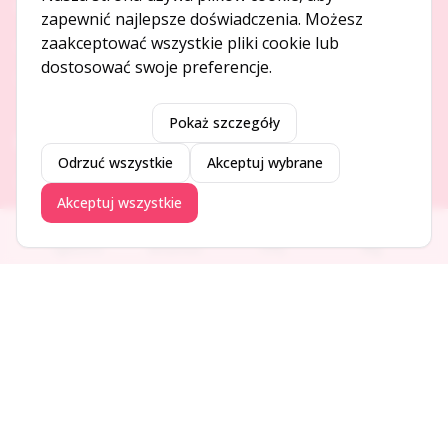
O NAS
zapewnić najlepsze doświadczenia. Możesz
zaakceptować wszystkie pliki cookie lub
O serwisie
dostosować swoje preferencje.
Kontakt
Pokaż szczegóły
DODAJ I PROMUJ
Odrzuć wszystkie
Akceptuj wybrane
Dodaj ogłoszenie
Akceptuj wszystkie
Dodaj firmę
Promuj ogłoszenie
Ogłoszenia
Aktualności
Firmy
Blog
DLA UŻYTKOWNIKÓW
Centrum pomocy
Jak to działa
Bezpieczeństwo
Usługi premium