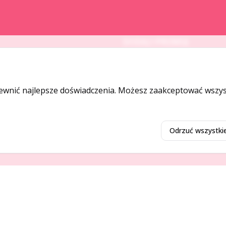
DODAJ I PROMUJ
Dodaj ogłoszenie
Dodaj firmę
ewnić najlepsze doświadczenia. Możesz zaakceptować wszyst
Promuj ogłoszenie
Odrzuć wszystki