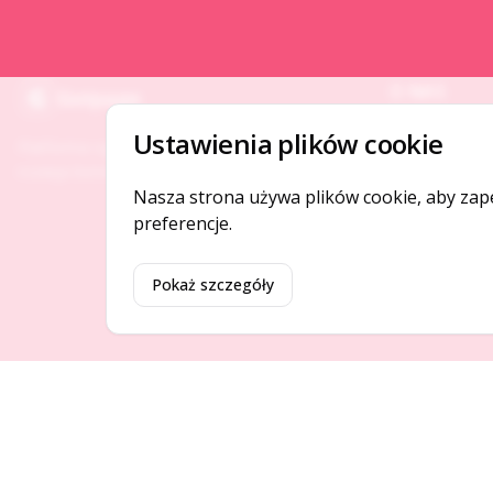
O NAS
Gotpage
O serwisie
Ustawienia plików cookie
Platforma ogłoszeń i firm, która łączy ludzi i
Kontakt
rozwija biznes w Twojej okolicy.
Nasza strona używa plików cookie, aby zap
preferencje.
Pokaż szczegóły
©
2026
Gotpage. Wszelkie prawa zastrzeżone.