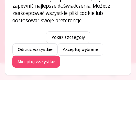
O NAS
zapewnić najlepsze doświadczenia. Możesz
zaakceptować wszystkie pliki cookie lub
O serwisie
dostosować swoje preferencje.
Kontakt
Pokaż szczegóły
DODAJ I PROMUJ
Odrzuć wszystkie
Akceptuj wybrane
Dodaj ogłoszenie
Akceptuj wszystkie
Dodaj firmę
Promuj ogłoszenie
Ogłoszenia
Aktualności
Firmy
Blog
DLA UŻYTKOWNIKÓW
Centrum pomocy
Jak to działa
Bezpieczeństwo
Usługi premium