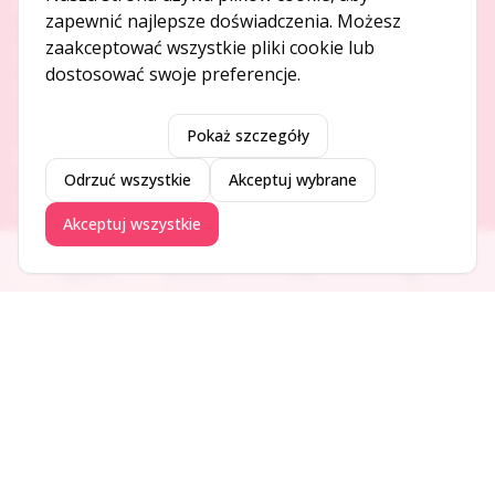
O NAS
zapewnić najlepsze doświadczenia. Możesz
zaakceptować wszystkie pliki cookie lub
O serwisie
dostosować swoje preferencje.
Kontakt
Pokaż szczegóły
DODAJ I PROMUJ
Odrzuć wszystkie
Akceptuj wybrane
Dodaj ogłoszenie
Akceptuj wszystkie
Dodaj firmę
Promuj ogłoszenie
Ogłoszenia
Aktualności
Firmy
Blog
DLA UŻYTKOWNIKÓW
Centrum pomocy
Jak to działa
Bezpieczeństwo
Usługi premium