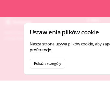
O NAS
Gotpage
O serwisie
Ustawienia plików cookie
Platforma ogłoszeń i firm, która łączy ludzi i
Kontakt
rozwija biznes w Twojej okolicy.
Nasza strona używa plików cookie, aby zap
preferencje.
Pokaż szczegóły
©
2026
Gotpage. Wszelkie prawa zastrzeżone.