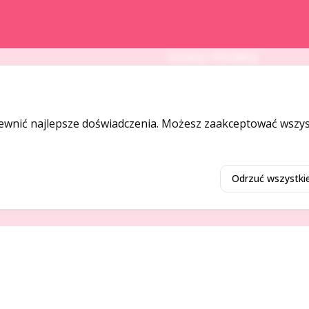
DODAJ I PROMUJ
Dodaj ogłoszenie
Dodaj firmę
ewnić najlepsze doświadczenia. Możesz zaakceptować wszyst
Promuj ogłoszenie
Odrzuć wszystki