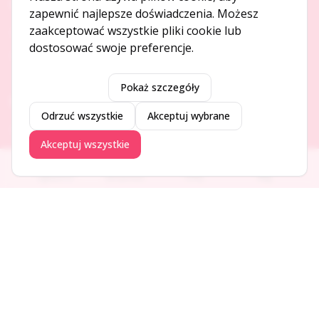
O NAS
zapewnić najlepsze doświadczenia. Możesz
zaakceptować wszystkie pliki cookie lub
O serwisie
dostosować swoje preferencje.
Kontakt
Pokaż szczegóły
DODAJ I PROMUJ
Odrzuć wszystkie
Akceptuj wybrane
Dodaj ogłoszenie
Akceptuj wszystkie
Dodaj firmę
Promuj ogłoszenie
Ogłoszenia
Aktualności
Firmy
Blog
DLA UŻYTKOWNIKÓW
Centrum pomocy
Jak to działa
Bezpieczeństwo
Usługi premium