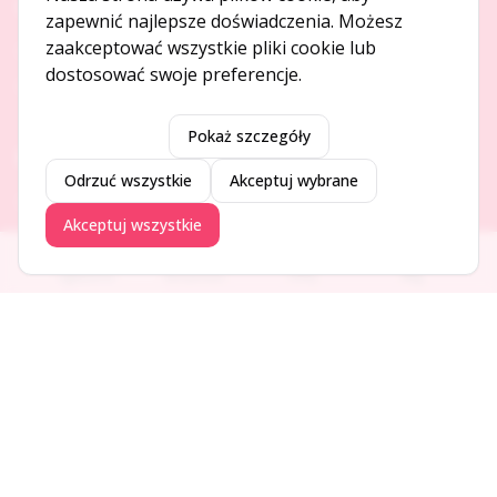
O NAS
zapewnić najlepsze doświadczenia. Możesz
zaakceptować wszystkie pliki cookie lub
O serwisie
dostosować swoje preferencje.
Kontakt
Pokaż szczegóły
DODAJ I PROMUJ
Odrzuć wszystkie
Akceptuj wybrane
Dodaj ogłoszenie
Akceptuj wszystkie
Dodaj firmę
Promuj ogłoszenie
Ogłoszenia
Aktualności
Firmy
Blog
DLA UŻYTKOWNIKÓW
Centrum pomocy
Jak to działa
Bezpieczeństwo
Usługi premium