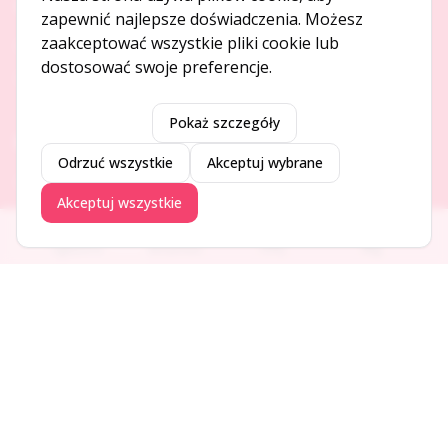
O NAS
zapewnić najlepsze doświadczenia. Możesz
zaakceptować wszystkie pliki cookie lub
O serwisie
dostosować swoje preferencje.
Kontakt
Pokaż szczegóły
DODAJ I PROMUJ
Odrzuć wszystkie
Akceptuj wybrane
Dodaj ogłoszenie
Akceptuj wszystkie
Dodaj firmę
Promuj ogłoszenie
Ogłoszenia
Aktualności
Firmy
Blog
DLA UŻYTKOWNIKÓW
Centrum pomocy
Jak to działa
Bezpieczeństwo
Usługi premium