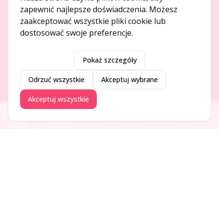
O NAS
zapewnić najlepsze doświadczenia. Możesz
zaakceptować wszystkie pliki cookie lub
O serwisie
dostosować swoje preferencje.
Kontakt
Pokaż szczegóły
DODAJ I PROMUJ
Odrzuć wszystkie
Akceptuj wybrane
Dodaj ogłoszenie
Akceptuj wszystkie
Dodaj firmę
Promuj ogłoszenie
Ogłoszenia
Aktualności
Firmy
Blog
DLA UŻYTKOWNIKÓW
Centrum pomocy
Jak to działa
Bezpieczeństwo
Usługi premium