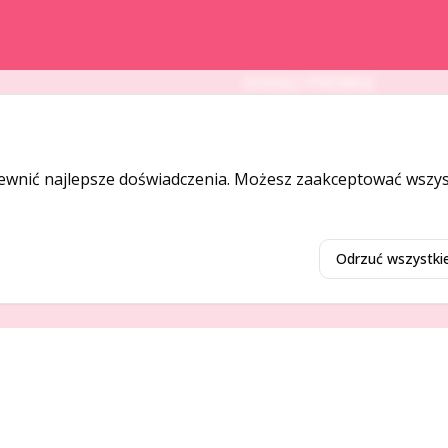
DODAJ I PROMUJ
Dodaj ogłoszenie
Dodaj firmę
ewnić najlepsze doświadczenia. Możesz zaakceptować wszyst
Promuj ogłoszenie
Odrzuć wszystki