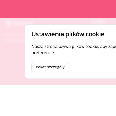
O NAS
Gotpage
O serwisie
Ustawienia plików cookie
Platforma ogłoszeń i firm, która łączy ludzi i
Kontakt
rozwija biznes w Twojej okolicy.
Nasza strona używa plików cookie, aby zap
preferencje.
Pokaż szczegóły
©
2026
Gotpage. Wszelkie prawa zastrzeżone.