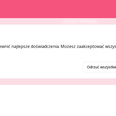
DODAJ I PROMUJ
Dodaj ogłoszenie
Dodaj firmę
ewnić najlepsze doświadczenia. Możesz zaakceptować wszyst
Promuj ogłoszenie
Odrzuć wszystki