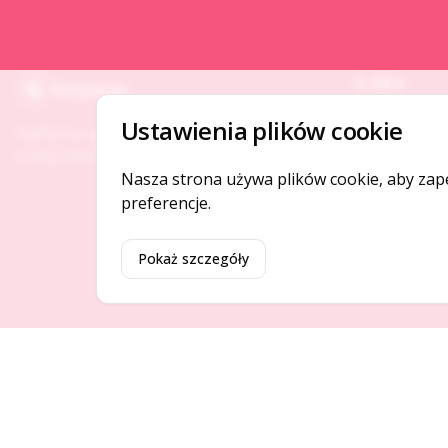
O NAS
Gotpage
O serwisie
Ustawienia plików cookie
Platforma ogłoszeń i firm, która łączy ludzi i
Kontakt
rozwija biznes w Twojej okolicy.
Nasza strona używa plików cookie, aby zap
preferencje.
Pokaż szczegóły
©
2026
Gotpage. Wszelkie prawa zastrzeżone.