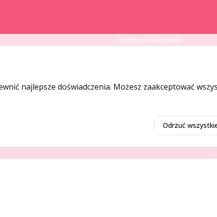
DODAJ I PROMUJ
Dodaj ogłoszenie
Dodaj firmę
ewnić najlepsze doświadczenia. Możesz zaakceptować wszyst
Promuj ogłoszenie
Odrzuć wszystki