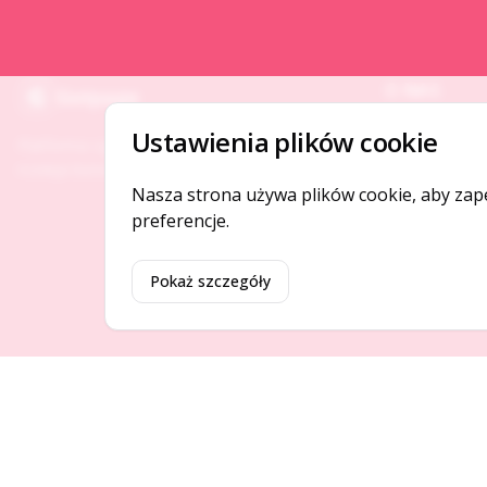
O NAS
Gotpage
O serwisie
Ustawienia plików cookie
Platforma ogłoszeń i firm, która łączy ludzi i
Kontakt
rozwija biznes w Twojej okolicy.
Nasza strona używa plików cookie, aby zap
preferencje.
Pokaż szczegóły
©
2026
Gotpage. Wszelkie prawa zastrzeżone.