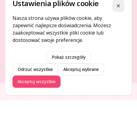
Ustawienia plików cookie
Platforma ogłoszeń i firm, która łączy ludzi i rozwija biznes
Zamknij
w Twojej okolicy.
Nasza strona używa plików cookie, aby
zapewnić najlepsze doświadczenia. Możesz
zaakceptować wszystkie pliki cookie lub
O NAS
dostosować swoje preferencje.
O serwisie
Kontakt
Pokaż szczegóły
Odrzuć wszystkie
Akceptuj wybrane
DODAJ I PROMUJ
Akceptuj wszystkie
Dodaj ogłoszenie
Ogłoszenia
Aktualności
Firmy
Blog
Dodaj firmę
Promuj ogłoszenie
DLA UŻYTKOWNIKÓW