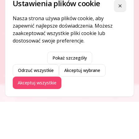
Ustawienia plików cookie
Platforma ogłoszeń i firm, która łączy ludzi i rozwija biznes
Zamknij
w Twojej okolicy.
Nasza strona używa plików cookie, aby
zapewnić najlepsze doświadczenia. Możesz
zaakceptować wszystkie pliki cookie lub
O NAS
dostosować swoje preferencje.
O serwisie
Kontakt
Pokaż szczegóły
Odrzuć wszystkie
Akceptuj wybrane
DODAJ I PROMUJ
Akceptuj wszystkie
Dodaj ogłoszenie
Ogłoszenia
Aktualności
Firmy
Blog
Dodaj firmę
Promuj ogłoszenie
DLA UŻYTKOWNIKÓW