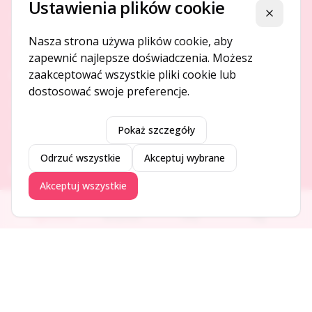
Ustawienia plików cookie
Platforma ogłoszeń i firm, która łączy ludzi i rozwija biznes
Zamknij
w Twojej okolicy.
Nasza strona używa plików cookie, aby
zapewnić najlepsze doświadczenia. Możesz
zaakceptować wszystkie pliki cookie lub
O NAS
dostosować swoje preferencje.
O serwisie
Kontakt
Pokaż szczegóły
Odrzuć wszystkie
Akceptuj wybrane
DODAJ I PROMUJ
Akceptuj wszystkie
Dodaj ogłoszenie
Ogłoszenia
Aktualności
Firmy
Blog
Dodaj firmę
Promuj ogłoszenie
DLA UŻYTKOWNIKÓW