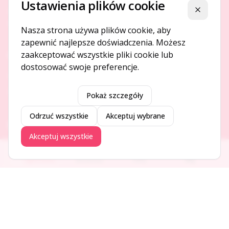
Ustawienia plików cookie
Platforma ogłoszeń i firm, która łączy ludzi i rozwija biznes
Zamknij
w Twojej okolicy.
Nasza strona używa plików cookie, aby
zapewnić najlepsze doświadczenia. Możesz
zaakceptować wszystkie pliki cookie lub
O NAS
dostosować swoje preferencje.
O serwisie
Kontakt
Pokaż szczegóły
Odrzuć wszystkie
Akceptuj wybrane
DODAJ I PROMUJ
Akceptuj wszystkie
Dodaj ogłoszenie
Ogłoszenia
Aktualności
Firmy
Blog
Dodaj firmę
Promuj ogłoszenie
DLA UŻYTKOWNIKÓW