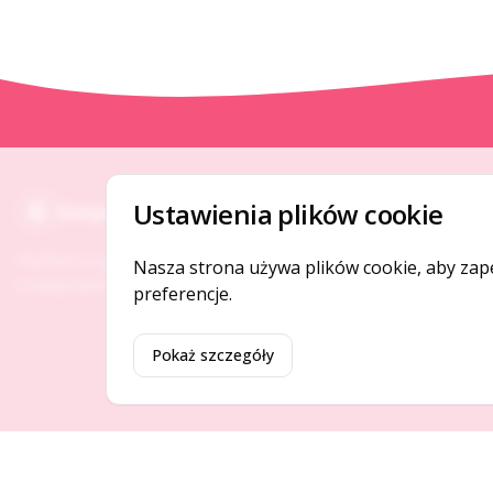
O NAS
Ustawienia plików cookie
Gotpage
O serwisie
Platforma ogłoszeń i firm, która łączy ludzi i
Nasza strona używa plików cookie, aby zap
Kontakt
rozwija biznes w Twojej okolicy.
preferencje.
Pokaż szczegóły