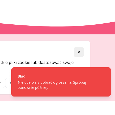
DLA UŻYTKOWNIKÓW
Zamknij
Centrum pomocy
kie pliki cookie lub dostosować swoje
Jak to działa
Bezpieczeństwo
Błąd
Nie udało się pobrać ogłoszenia. Spróbuj
Usługi premium
e
Akceptuj wybrane
Akceptuj wszystkie
ponownie później.
Regulamin