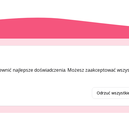
DODAJ I PROMUJ
Dodaj ogłoszenie
ewnić najlepsze doświadczenia. Możesz zaakceptować wszyst
Dodaj firmę
Promuj ogłoszenie
Odrzuć wszystki