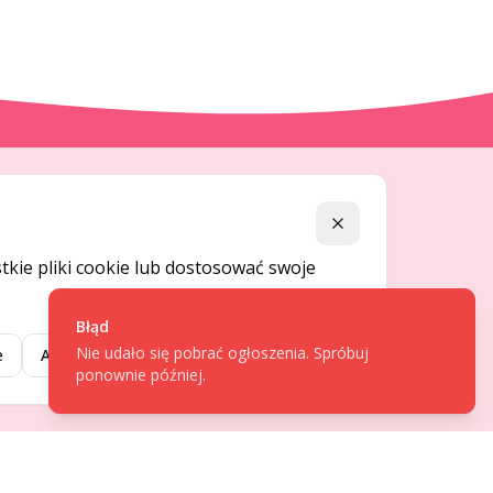
DLA UŻYTKOWNIKÓW
Zamknij
Centrum pomocy
kie pliki cookie lub dostosować swoje
Jak to działa
Bezpieczeństwo
Błąd
Nie udało się pobrać ogłoszenia. Spróbuj
Usługi premium
e
Akceptuj wybrane
Akceptuj wszystkie
ponownie później.
Regulamin