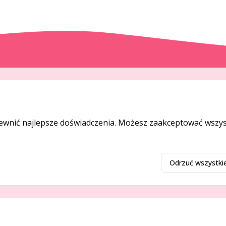
DODAJ I PROMUJ
Dodaj ogłoszenie
ewnić najlepsze doświadczenia. Możesz zaakceptować wszyst
Dodaj firmę
Promuj ogłoszenie
Odrzuć wszystki